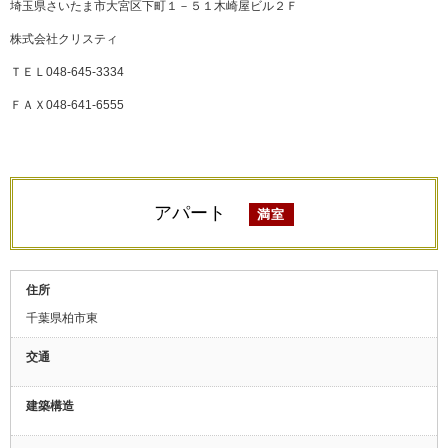
埼玉県さいたま市大宮区下町１－５１木崎屋ビル２Ｆ
株式会社クリスティ
ＴＥＬ048-645-3334
ＦＡＸ048-641-6555
アパート
満室
住所
千葉県柏市東
交通
建築構造