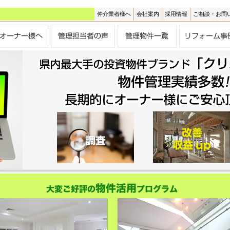
仲介業者様へ
会社案内
採用情報
ご相談・お問
辺・大宮駅前)、中央区、西区(三橋周辺)、見沼区、上尾市の賃貸物件(賃貸マ
、人気賃貸住宅はお任せください！！さいたま市内、大宮区(大宮駅周辺)の賃