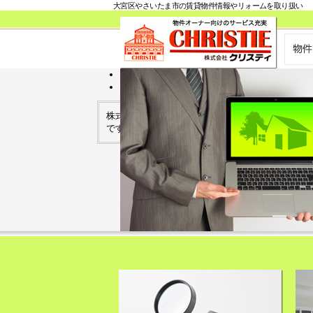
大宮区やさいたま市の賃貸物件情報やリォームを取り扱い
<
>
株式会社クリスティはさいたま市大宮区(大宮駅周
です。ペット可物件、敷金0礼金0物件、高級物件