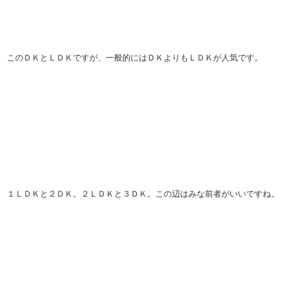
このＤＫとＬＤＫですが、一般的にはＤＫよりもＬＤＫが人気です。
１ＬＤＫと２ＤＫ。２ＬＤＫと３ＤＫ。この辺はみな前者がいいですね。