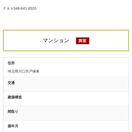
ＦＡＸ048-641-6555
マンション
満室
住所
埼玉県川口市戸塚東
交通
建築構造
間取り
築年月