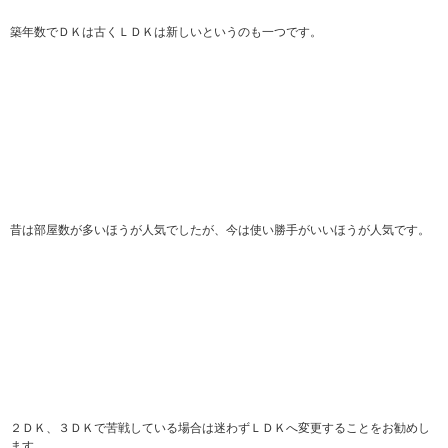
築年数でＤＫは古くＬＤＫは新しいというのも一つです。
昔は部屋数が多いほうが人気でしたが、今は使い勝手がいいほうが人気です。
２ＤＫ、３ＤＫで苦戦している場合は迷わずＬＤＫへ変更することをお勧めし
ます。