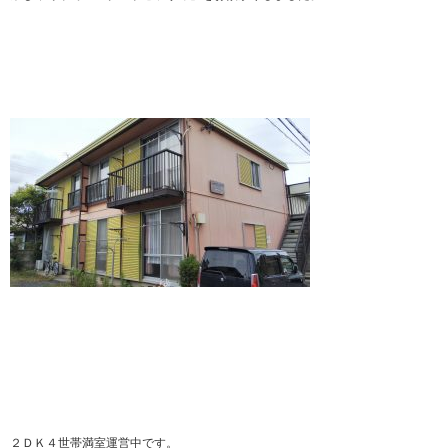
２ＤＫ４世帯満室運営中です。