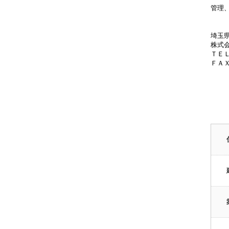
管理
埼玉
株式
ＴＥＬ0
ＦＡＸ0