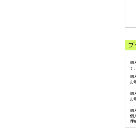
プ
個
す
個
お
個
お
個
個
理