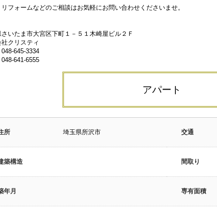
、リフォームなどのご相談はお気軽にお問い合わせくださいませ。
県さいたま市大宮区下町１－５１木崎屋ビル２Ｆ
会社クリスティ
48-645-3334
48-641-6555
アパート
住所
埼玉県所沢市
交通
建築構造
間取り
築年月
専有面積