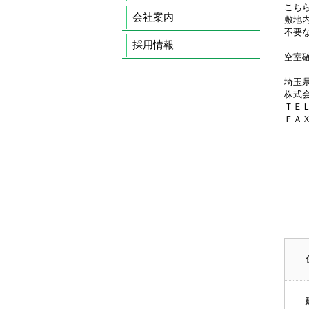
こち
会社案内
敷地
不要
採用情報
空室
埼玉
株式
ＴＥＬ0
ＦＡＸ0