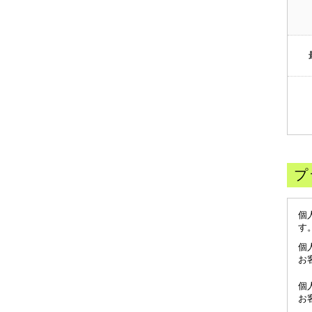
プ
個
す
個
お
個
お