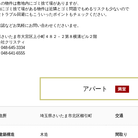
らの物件は敷地内にゴミ捨て場がありますが、
内にゴミ捨て場がある物件は近隣とゴミ問題でもめるリスクも少ないので
なトラブル回避にもこういったポイントもチェックください。
確認などお気軽にお問い合わせくださいませ。
県さいたま市大宮区上小町４８２－２第８横溝ビル２階
会社クリスティ
48-645-3334
48-641-6555
アパート
満室
住所
埼玉県さいたま市北区櫛引町
交通
建築構造
木造
間取り