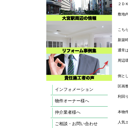
２Ｄ
敷地
こち
新築
通常
周辺
例と
区画
インフォメーション
利回
物件オーナー様へ
仲介業者様へ
本物
人気
ご相談・お問い合わせ