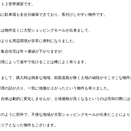
Ｋ１２世帯満室です。
内に駐車場も全台分確保できており、客付けしやすい物件です。
らは物件近くに大型ショッピングモールが出来まして、
時よりも周辺環境が非常に便利になりました。
は集合住宅は年々価値が下がりますが、
環境によって途中で化けることは稀によく有ります。
しまして、購入時は雑多な地域、前面道路が狭く土地の値段がそこそこな物件
整理の話が入り、一気に地価が上がったという物件も有りました。
り自体は劇的に変化しませんが、土地価格が高くなるというのは売却の際には
件のように郊外で、不便な地域が大型ショッピングモールが出来たことにより
エリアとなった物件もございます。