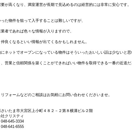
需要が高くなり、満室運営が長期で見込めるのは経営的には非常に安心です。
いった物件を狙って入手することは難しいですが、
産業者であれば色々な情報が入りますので、
と仲良くなるといい情報が出てくるかもしれません。
的にネットでオープンになっている物件はそういったおいしい話は少ないと思
り、営業と信頼関係を築くことができればいい物件を取得できる一番の近道だ
、リフォームなどのご相談はお気軽にお問い合わせくださいませ。
県さいたま市大宮区上小町４８２－２第８横溝ビル２階
会社クリスティ
48-645-3334
48-641-6555