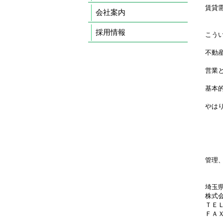
賃貸
会社案内
採用情報
こう
不動
営業
基本
やは
管理
埼玉
株式
ＴＥＬ0
ＦＡＸ0