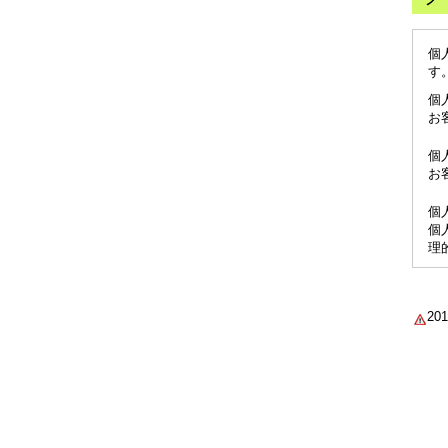
個
す
個
お
個
お
個
個
理
2