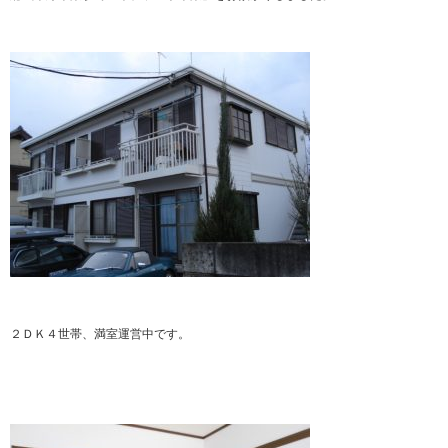
２ＤＫ４世帯、満室運営中です。