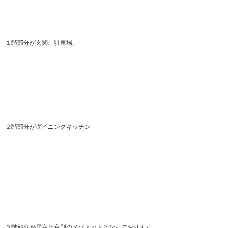
１階部分が玄関、駐車場。
２階部分がダイニングキッチン
３階部分が居室と変則のメゾネットとなっております。