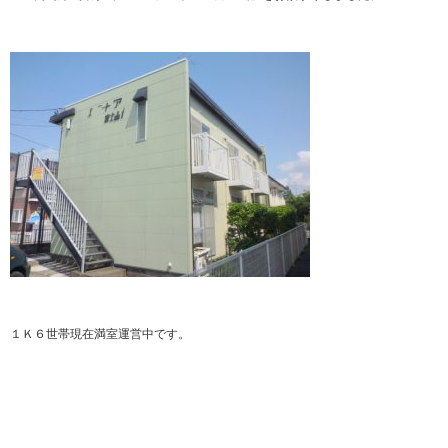
１Ｋ６世帯現在満室運営中です。