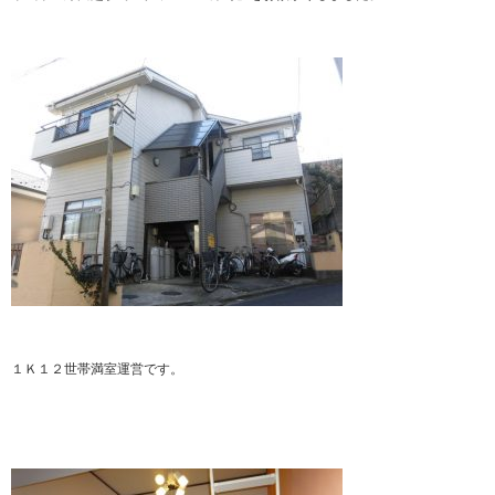
１Ｋ１２世帯満室運営です。